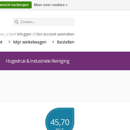
€0,00
Winkelwagen
bericht verbergen
Meer over cookies »
er, u kunt
Inloggen
of
Een account aanmaken
nt
Mijn winkelwagen
Bestellen
Hogedruk & Industriële Reiniging
45,70
eur