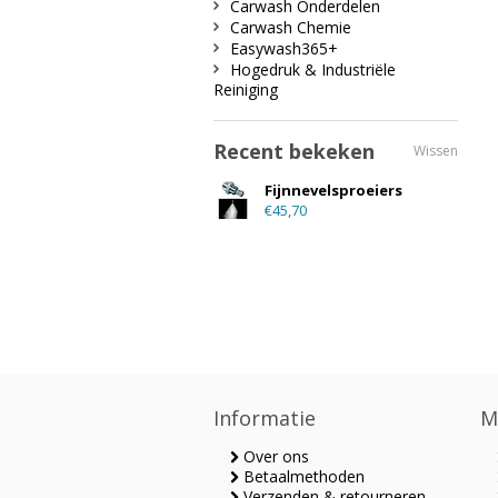
Carwash Onderdelen
Carwash Chemie
Easywash365+
Hogedruk & Industriële
Reiniging
Recent bekeken
Wissen
Fijnnevelsproeiers
€45,70
Informatie
M
Over ons
Betaalmethoden
Verzenden & retourneren