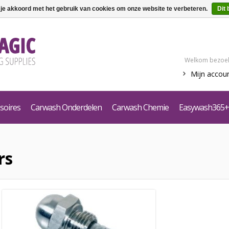
 je akkoord met het gebruik van cookies om onze website te verbeteren.
Dit 
Welkom bezoek
Mijn accou
soires
Carwash Onderdelen
Carwash Chemie
Easywash365+
rs