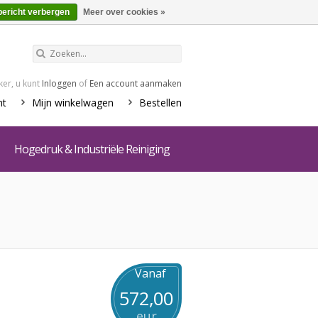
€0,00
Winkelwagen
bericht verbergen
Meer over cookies »
er, u kunt
Inloggen
of
Een account aanmaken
nt
Mijn winkelwagen
Bestellen
Hogedruk & Industriële Reiniging
Vanaf
572,00
eur