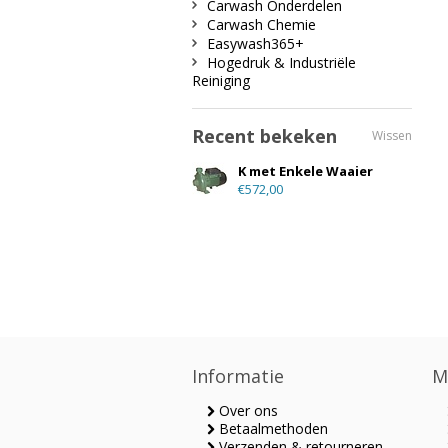
Carwash Onderdelen
Carwash Chemie
Easywash365+
Hogedruk & Industriële
Reiniging
Recent bekeken
Wissen
K met Enkele Waaier
€572,00
Informatie
M
Over ons
Betaalmethoden
Verzenden & retourneren