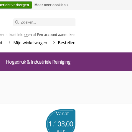
€0,00
Winkelwagen
bericht verbergen
Meer over cookies »
er, u kunt
Inloggen
of
Een account aanmaken
nt
Mijn winkelwagen
Bestellen
Hogedruk & Industriële Reiniging
Vanaf
1.103,00
eur