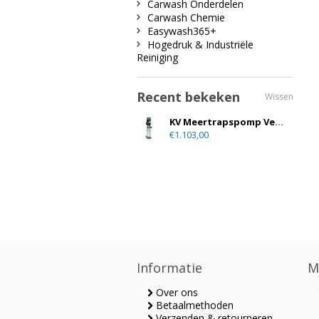
Carwash Onderdelen
Carwash Chemie
Easywash365+
Hogedruk & Industriële
Reiniging
Recent bekeken
Wissen
KV Meertrapspomp Verticaal
€1.103,00
Informatie
M
Over ons
Betaalmethoden
Verzenden & retourneren