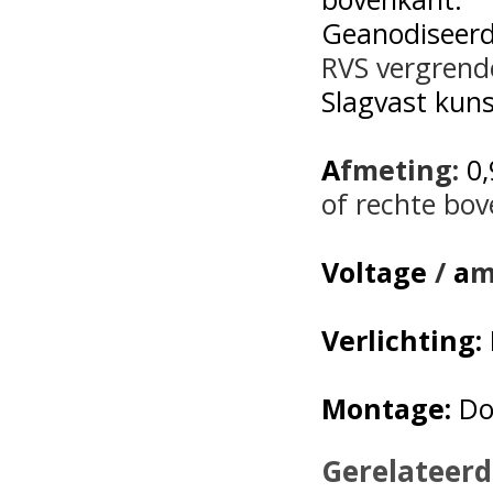
Geanodiseer
RVS
vergrend
Slagvast kuns
A
fmeting:
0
of
rechte bo
Voltage
/
a
m
Verlichting:
Montage:
Do
Gerelateerd