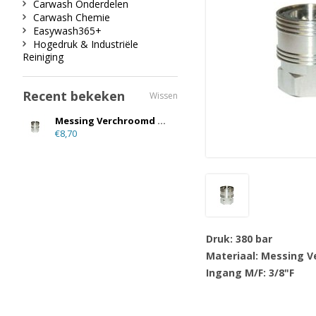
Carwash Onderdelen
Carwash Chemie
Easywash365+
Hogedruk & Industriële
Reiniging
Recent bekeken
Wissen
Messing Verchroomd Snelkoppeling 3/8" F
€8,70
Druk: 380 bar
Materiaal: Messing 
Ingang M/F: 3/8"F