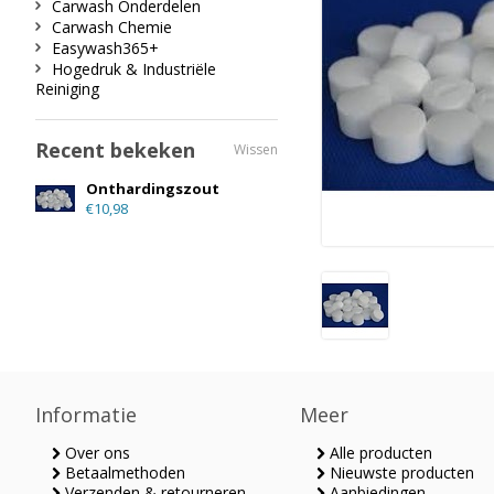
Carwash Onderdelen
Carwash Chemie
Easywash365+
Hogedruk & Industriële
Reiniging
Recent bekeken
Wissen
Onthardingszout
€10,98
Informatie
Meer
Over ons
Alle producten
Betaalmethoden
Nieuwste producten
Verzenden & retourneren
Aanbiedingen