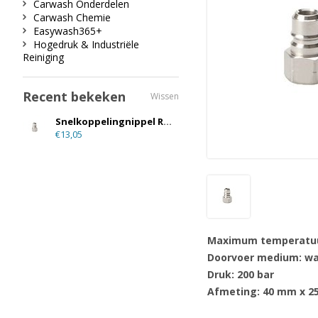
Carwash Onderdelen
Carwash Chemie
Easywash365+
Hogedruk & Industriële
Reiniging
Recent bekeken
Wissen
Snelkoppelingnippel RVS 316 3/8"F
€13,05
Maximum temperatuu
Doorvoer medium: wate
Druk: 200 bar
Afmeting: 40 mm x 