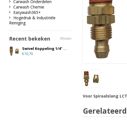
Carwash Onderdelen
Carwash Chemie
Easywash365+
Hogedruk & Industriële
Reiniging
Recent bekeken
Wissen
Swivel Koppeling 1/4" x 1/4"
€10,70
Voor Spiraalslang L
Gerelateerd