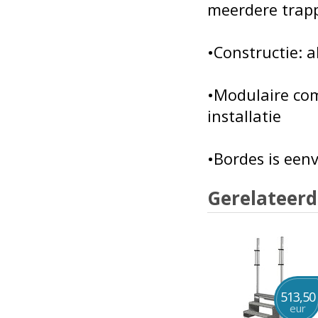
meerdere trapp
•Constructie: 
•Modulaire co
installatie
•Bordes is een
Gerelateerd
513,50
eur