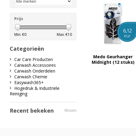
Prijs
6,12
Min: €
0
Max: €
10
eur
Categorieën
Medo Geurhanger
Car Care Producten
Midnight (12 stuks)
Carwash Accessoires
Carwash Onderdelen
Carwash Chemie
Easywash365+
Hogedruk & Industriële
Reiniging
Recent bekeken
Wissen