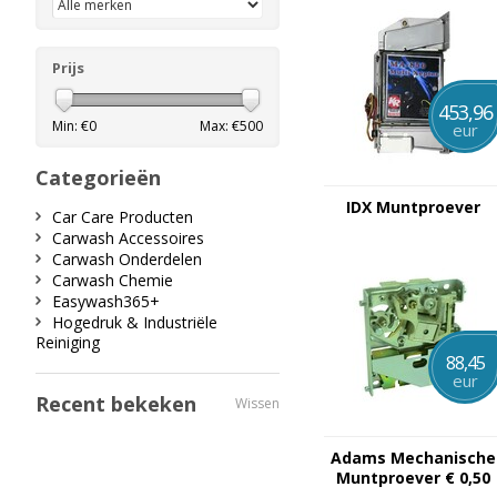
Prijs
453,96
Min: €
0
Max: €
500
eur
Categorieën
IDX Muntproever
Car Care Producten
Carwash Accessoires
Carwash Onderdelen
Carwash Chemie
Easywash365+
Hogedruk & Industriële
Reiniging
88,45
eur
Recent bekeken
Wissen
Adams Mechanische
Muntproever € 0,50