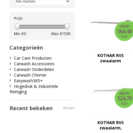
Prijs
705,60
564,48
Min: €
0
Max: €
1500
eur
Categorieën
KOTHAR RVS
Car Care Producten
zwaaiarm
Carwash Accessoires
plafondbevestiging
Carwash Onderdelen
met veer
Carwash Chemie
Easywash365+
Hogedruk & Industriële
Reiniging
655,99
524,79
eur
Recent bekeken
Wissen
KOTHAR RVS
zwaaiarm,