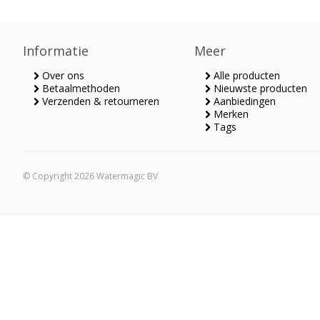
plafondbevestiging
met HD leiding en in
ovale uitvoering
Informatie
Meer
Over ons
Alle producten
Betaalmethoden
Nieuwste producten
Verzenden & retourneren
Aanbiedingen
Merken
Tags
© Copyright 2026 Watermagic BV