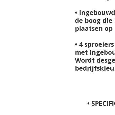
• Ingebouw
de boog
die 
plaatsen
op 
• 4
sproeiers
met ingebo
Wordt desge
bedrijfskle
•
SPECIF