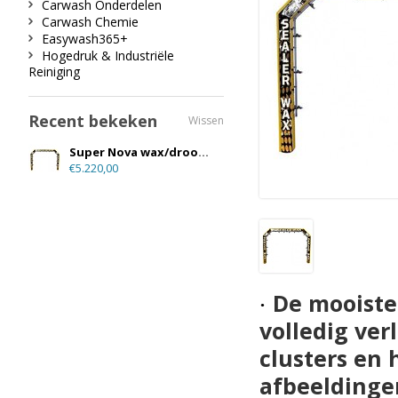
Carwash Onderdelen
Carwash Chemie
Easywash365+
Hogedruk & Industriële
Reiniging
Recent bekeken
Wissen
Super Nova wax/drooghulpboog
€5.220,00
De mooiste
·
volledig
ver
clusters en
afbeeldinge